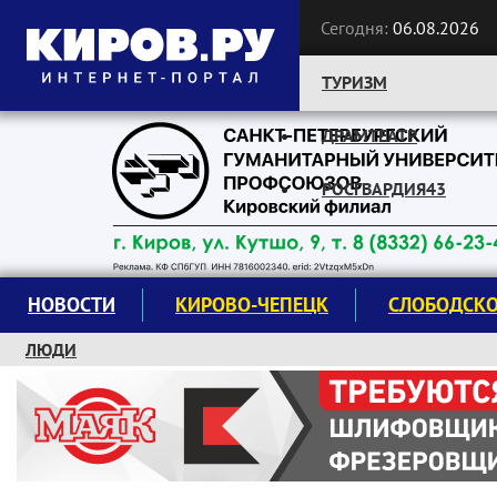
Сегодня:
06.08.2026
ТУРИЗМ
ДРАМТЕАТР
Следите за новостями:
РОСГВАРДИЯ43
НОВОСТИ
КИРОВО-ЧЕПЕЦК
СЛОБОДСК
ЛЮДИ
КРУЖКИ И СЕКЦИИ
ЗАВОДУ "МАЯК" 85 ЛЕТ
ЭКОЛОГИЯ