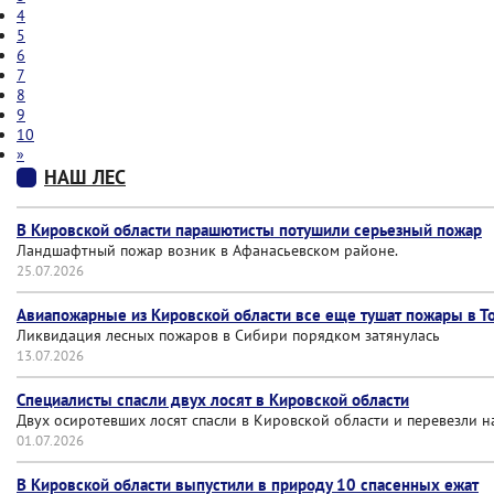
4
5
6
7
8
9
10
»
НАШ ЛЕС
В Кировской области парашютисты потушили серьезный пожар
Ландшафтный пожар возник в Афанасьевском районе.
25.07.2026
Авиапожарные из Кировской области все еще тушат пожары в Т
Ликвидация лесных пожаров в Сибири порядком затянулась
13.07.2026
Специалисты спасли двух лосят в Кировской области
Двух осиротевших лосят спасли в Кировской области и перевезли 
01.07.2026
В Кировской области выпустили в природу 10 спасенных ежат