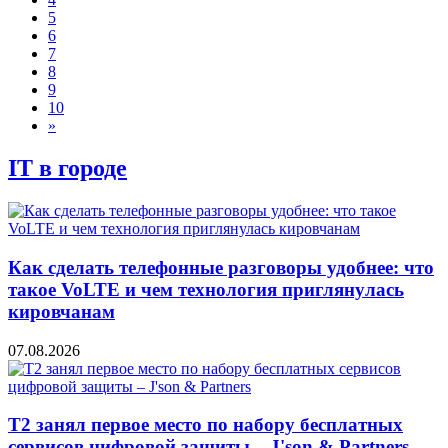
5
6
7
8
9
10
»
IT в городе
Как сделать телефонные разговоры удобнее: что
такое VoLTE и чем технология приглянулась
кировчанам
07.08.2026
Т2 занял первое место по набору бесплатных
сервисов цифровой защиты – J'son & Partners