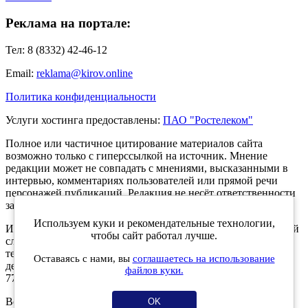
Реклама на портале:
Тел: 8 (8332) 42-46-12
Email:
reklama@kirov.online
Политика конфиденциальности
Услуги хостинга предоставлены:
ПАО "Ростелеком"
Полное или частичное цитирование материалов сайта
возможно только с гиперссылкой на источник. Мнение
редакции может не совпадать с мнениями, высказанными в
интервью, комментариях пользователей или прямой речи
персонажей публикаций. Редакция не несёт ответственности
за текст комментариев читателей.
Используем куки и рекомендательные технологии,
Интернет-портал Kirov.online зарегистрирован в Федеральной
чтобы сайт работал лучше.
службе по надзору в сфере связи, информационных
технологий и массовых коммуникаций (Роскомнадзор) 5
Оставаясь с нами, вы
соглашаетесь на использование
декабря 2019 года. Регистрационный номер ЭЛ № ФС 77 -
файлов куки.
77189.
Возрастное ограничение 12+
OK