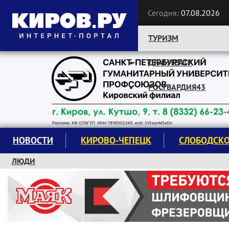
Сегодня:
07.08.2026
ТУРИЗМ
ДРАМТЕАТР
Следите за новостями:
РОСГВАРДИЯ43
НОВОСТИ
КИРОВО-ЧЕПЕЦК
СЛОБОДСК
ЛЮДИ
КРУЖКИ И СЕКЦИИ
ЗАВОДУ "МАЯК" 85 ЛЕТ
ЭКОЛОГИЯ