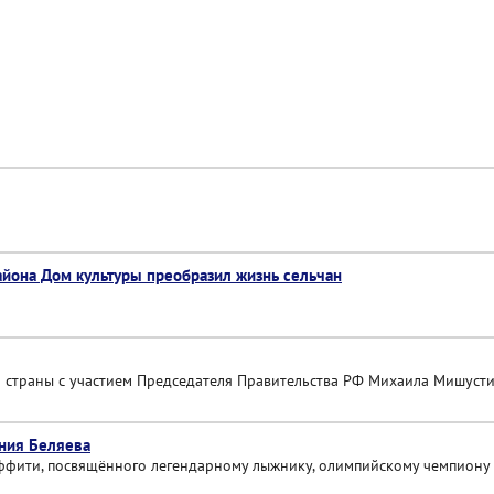
айона Дом культуры преобразил жизнь сельчан
 страны с участием Председателя Правительства РФ Михаила Мишуст
ения Беляева
ффити, посвящённого легендарному лыжнику, олимпийскому чемпиону 