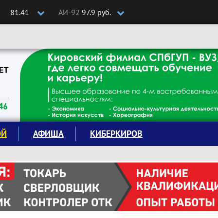
81.41
АИ-92
97.9 руб.
ОЙ
АФИША
КИБЕРКИРОВ