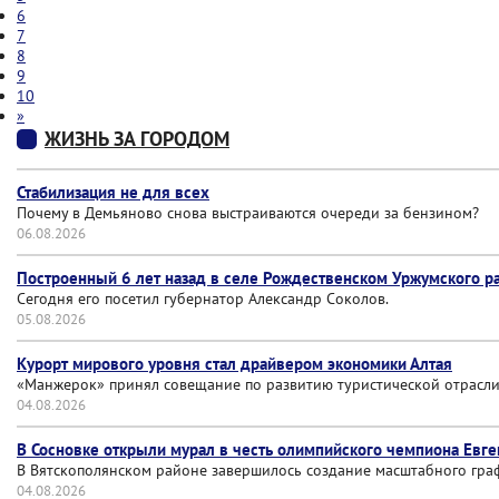
6
7
8
9
10
»
ЖИЗНЬ ЗА ГОРОДОМ
Стабилизация не для всех
Почему в Демьяново снова выстраиваются очереди за бензином?
06.08.2026
Построенный 6 лет назад в селе Рождественском Уржумского р
Сегодня его посетил губернатор Александр Соколов.
05.08.2026
Курорт мирового уровня стал драйвером экономики Алтая
«Манжерок» принял совещание по развитию туристической отрасли
04.08.2026
В Сосновке открыли мурал в честь олимпийского чемпиона Евг
В Вятскополянском районе завершилось создание масштабного гра
04.08.2026