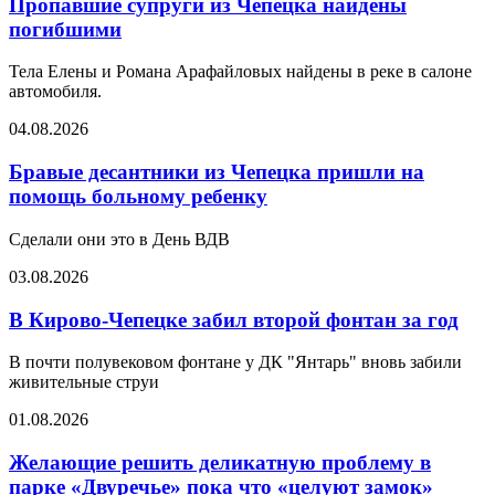
Пропавшие супруги из Чепецка найдены
погибшими
Тела Елены и Романа Арафайловых найдены в реке в салоне
автомобиля.
04.08.2026
Бравые десантники из Чепецка пришли на
помощь больному ребенку
Сделали они это в День ВДВ
03.08.2026
В Кирово-Чепецке забил второй фонтан за год
В почти полувековом фонтане у ДК "Янтарь" вновь забили
живительные струи
01.08.2026
Желающие решить деликатную проблему в
парке «Двуречье» пока что «целуют замок»