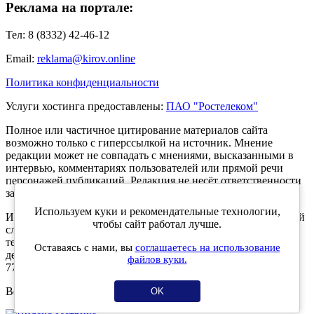
Реклама на портале:
Тел: 8 (8332) 42-46-12
Email:
reklama@kirov.online
Политика конфиденциальности
Услуги хостинга предоставлены:
ПАО "Ростелеком"
Полное или частичное цитирование материалов сайта
возможно только с гиперссылкой на источник. Мнение
редакции может не совпадать с мнениями, высказанными в
интервью, комментариях пользователей или прямой речи
персонажей публикаций. Редакция не несёт ответственности
за текст комментариев читателей.
Используем куки и рекомендательные технологии,
Интернет-портал Kirov.online зарегистрирован в Федеральной
чтобы сайт работал лучше.
службе по надзору в сфере связи, информационных
технологий и массовых коммуникаций (Роскомнадзор) 5
Оставаясь с нами, вы
соглашаетесь на использование
декабря 2019 года. Регистрационный номер ЭЛ № ФС 77 -
файлов куки.
77189.
Возрастное ограничение 12+
OK