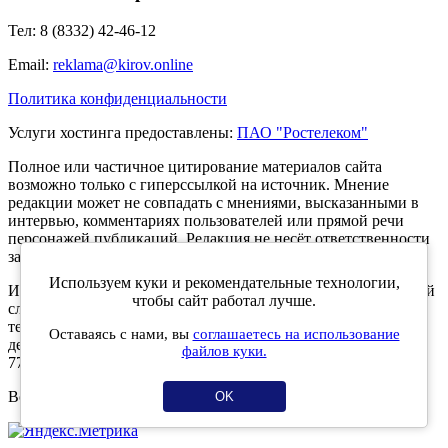
Тел: 8 (8332) 42-46-12
Email:
reklama@kirov.online
Политика конфиденциальности
Услуги хостинга предоставлены:
ПАО "Ростелеком"
Полное или частичное цитирование материалов сайта
возможно только с гиперссылкой на источник. Мнение
редакции может не совпадать с мнениями, высказанными в
интервью, комментариях пользователей или прямой речи
персонажей публикаций. Редакция не несёт ответственности
за текст комментариев читателей.
Используем куки и рекомендательные технологии,
Интернет-портал Kirov.online зарегистрирован в Федеральной
чтобы сайт работал лучше.
службе по надзору в сфере связи, информационных
технологий и массовых коммуникаций (Роскомнадзор) 5
Оставаясь с нами, вы
соглашаетесь на использование
декабря 2019 года. Регистрационный номер ЭЛ № ФС 77 -
файлов куки.
77189.
Возрастное ограничение 12+
OK