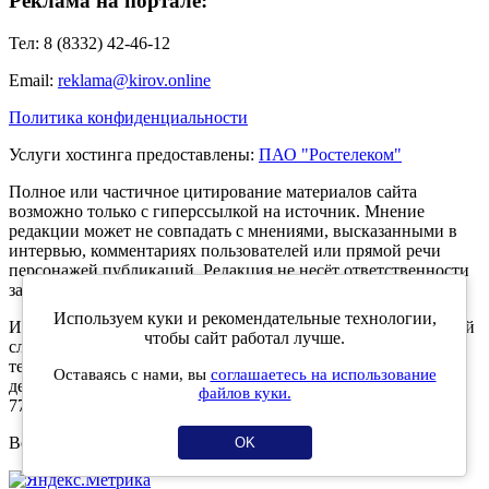
Реклама на портале:
Тел: 8 (8332) 42-46-12
Email:
reklama@kirov.online
Политика конфиденциальности
Услуги хостинга предоставлены:
ПАО "Ростелеком"
Полное или частичное цитирование материалов сайта
возможно только с гиперссылкой на источник. Мнение
редакции может не совпадать с мнениями, высказанными в
интервью, комментариях пользователей или прямой речи
персонажей публикаций. Редакция не несёт ответственности
за текст комментариев читателей.
Используем куки и рекомендательные технологии,
Интернет-портал Kirov.online зарегистрирован в Федеральной
чтобы сайт работал лучше.
службе по надзору в сфере связи, информационных
технологий и массовых коммуникаций (Роскомнадзор) 5
Оставаясь с нами, вы
соглашаетесь на использование
декабря 2019 года. Регистрационный номер ЭЛ № ФС 77 -
файлов куки.
77189.
Возрастное ограничение 12+
OK