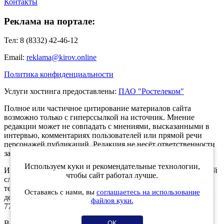
Контакты
Реклама на портале:
Тел: 8 (8332) 42-46-12
Email:
reklama@kirov.online
Политика конфиденциальности
Услуги хостинга предоставлены:
ПАО "Ростелеком"
Полное или частичное цитирование материалов сайта
возможно только с гиперссылкой на источник. Мнение
редакции может не совпадать с мнениями, высказанными в
интервью, комментариях пользователей или прямой речи
персонажей публикаций. Редакция не несёт ответственности
за текст комментариев читателей.
Используем куки и рекомендательные технологии,
Интернет-портал Kirov.online зарегистрирован в Федеральной
чтобы сайт работал лучше.
службе по надзору в сфере связи, информационных
технологий и массовых коммуникаций (Роскомнадзор) 5
Оставаясь с нами, вы
соглашаетесь на использование
декабря 2019 года. Регистрационный номер ЭЛ № ФС 77 -
файлов куки.
77189.
Возрастное ограничение 12+
OK