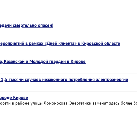
едачи смертельно опасен!
ероприятий в рамках «Дней клиента» в Кировской области
а, Казанской и Молодой гвардии в Кирове
 1,5 тысячи случаев незаконного потребления электроэнергии
городе Кирове
сети в районе улицы Ломоносова. Энергетики заменят здесь более 3