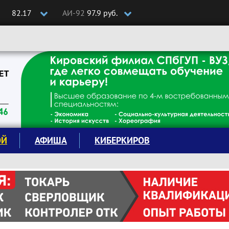
82.17
АИ-92
97.9 руб.
ОЙ
АФИША
КИБЕРКИРОВ