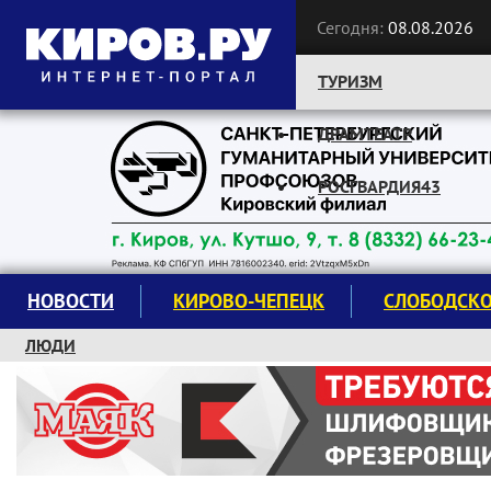
Сегодня:
08.08.2026
ТУРИЗМ
ДРАМТЕАТР
Следите за новостями:
РОСГВАРДИЯ43
НОВОСТИ
КИРОВО-ЧЕПЕЦК
СЛОБОДСК
ЛЮДИ
КРУЖКИ И СЕКЦИИ
ЗАВОДУ "МАЯК" 85 ЛЕТ
ЭКОЛОГИЯ