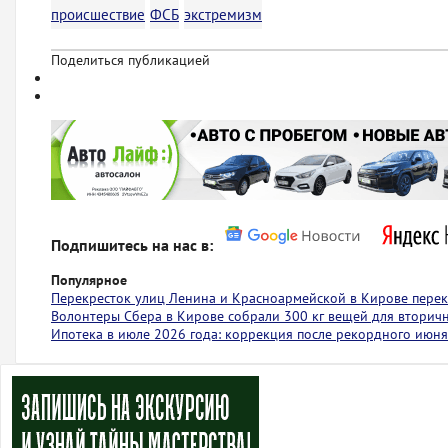
происшествие
ФСБ
экстремизм
Поделиться публикацией
Подпишитесь на нас в:
Популярное
Перекресток улиц Ленина и Красноармейской в Кирове пере
Волонтеры Сбера в Кирове собрали 300 кг вещей для вторич
Ипотека в июле 2026 года: коррекция после рекордного июня