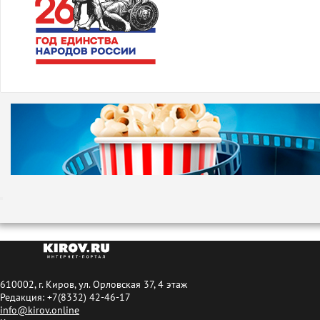
610002, г. Киров, ул. Орловская 37, 4 этаж
Редакция: +7(8332) 42-46-17
info@kirov.online