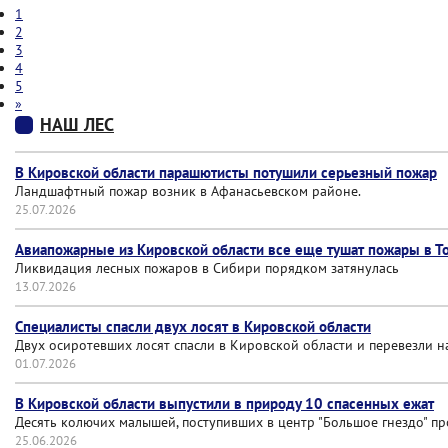
1
2
3
4
5
»
НАШ ЛЕС
В Кировской области парашютисты потушили серьезный пожар
Ландшафтный пожар возник в Афанасьевском районе.
25.07.2026
Авиапожарные из Кировской области все еще тушат пожары в Т
Ликвидация лесных пожаров в Сибири порядком затянулась
13.07.2026
Специалисты спасли двух лосят в Кировской области
Двух осиротевших лосят спасли в Кировской области и перевезли 
01.07.2026
В Кировской области выпустили в природу 10 спасенных ежат
Десять колючих малышей, поступивших в центр "Большое гнездо" пр
25.06.2026