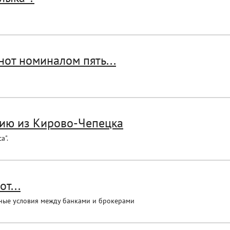
нот номиналом пять...
ию из Кирово-Чепецка
а".
т...
ные условия между банками и брокерами