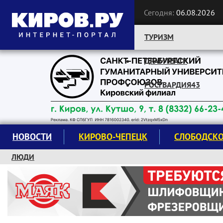
Сегодня:
06.08.2026
ТУРИЗМ
ДРАМТЕАТР
Следите за новостями:
РОСГВАРДИЯ43
НОВОСТИ
КИРОВО-ЧЕПЕЦК
СЛОБОДСК
ЛЮДИ
КРУЖКИ И СЕКЦИИ
ЗАВОДУ "МАЯК" 85 ЛЕТ
ЭКОЛОГИЯ