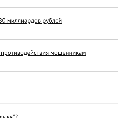
180 миллиардов рублей
%
д противодействия мошенникам
лыка"?