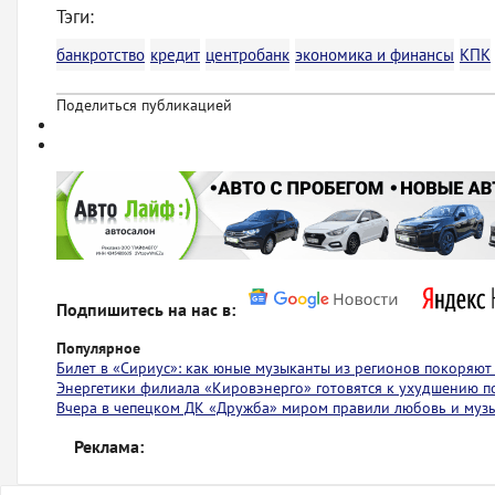
Тэги:
банкротство
кредит
центробанк
экономика и финансы
КПК
Поделиться публикацией
Подпишитесь на нас в:
Популярное
Билет в «Сириус»: как юные музыканты из регионов покоряю
Энергетики филиала «Кировэнерго» готовятся к ухудшению п
Вчера в чепецком ДК «Дружба» миром правили любовь и муз
Реклама: