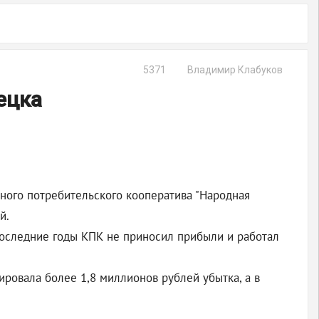
5371
Владимир Клабуков
ецка
ного потребительского кооператива "Народная
й.
 последние годы КПК не приносил прибыли и работал
рировала более 1,8 миллионов рублей убытка, а в