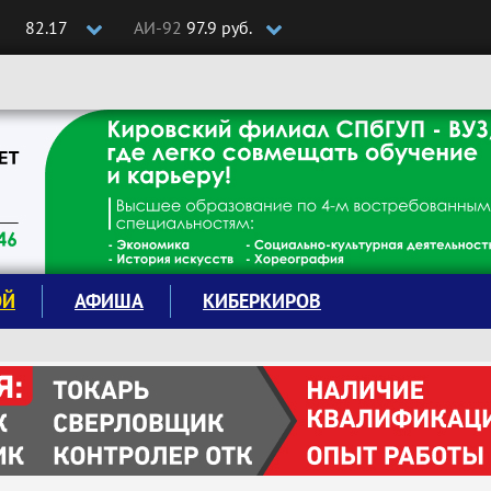
82.17
АИ-92
97.9 руб.
ОЙ
АФИША
КИБЕРКИРОВ