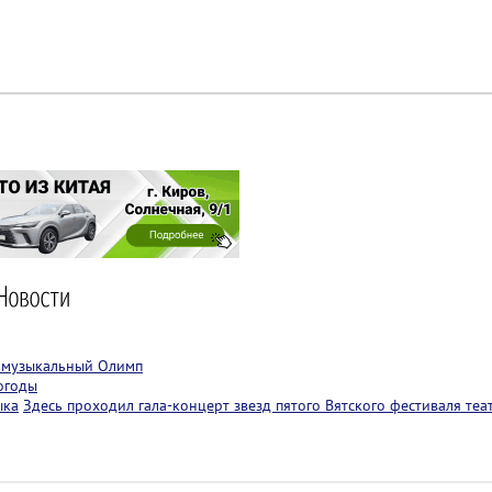
т музыкальный Олимп
огоды
ыка
Здесь проходил гала-концерт звезд пятого Вятского фестиваля теа