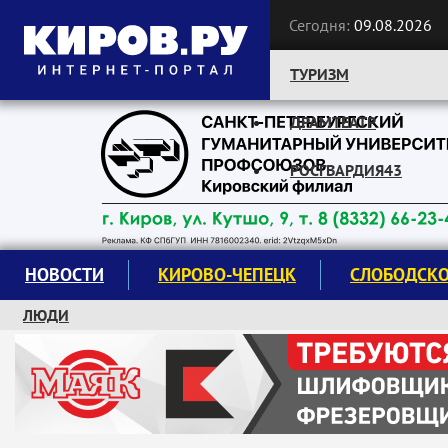
Сегодня:
09.08.2026
ТУРИЗМ
ДРАМТЕАТР
Следите за новостями:
РОСГВАРДИЯ43
НОВОСТИ
КИРОВО-ЧЕПЕЦК
СЛОБОДСК
ЛЮДИ
КРУЖКИ И СЕКЦИИ
ЗАВОДУ "МАЯК" 85 ЛЕТ
ЭКОЛОГИЯ