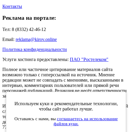
Контакты
Реклама на портале:
Тел: 8 (8332) 42-46-12
Email:
reklama@kirov.online
Политика конфиденциальности
Услуги хостинга предоставлены:
ПАО "Ростелеком"
Полное или частичное цитирование материалов сайта
возможно только с гиперссылкой на источник. Мнение
редакции может не совпадать с мнениями, высказанными в
интервью, комментариях пользователей или прямой речи
персонажей публикаций. Редакция не несёт ответственности
за текст комментариев читателей.
Используем куки и рекомендательные технологии,
Интернет-портал Kirov.online зарегистрирован в Федеральной
чтобы сайт работал лучше.
службе по надзору в сфере связи, информационных
технологий и массовых коммуникаций (Роскомнадзор) 5
Оставаясь с нами, вы
соглашаетесь на использование
декабря 2019 года. Регистрационный номер ЭЛ № ФС 77 -
файлов куки.
77189.