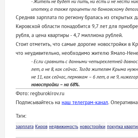
- Житель не будет ни пить, ни есть и не нести ни
ипотеку, а также проценты по банковскому депози
Средняя зарплата по региону бралась из открытых да
Кировской области понадобится 9,7 лет для приобрет
рубля, а цена квартиры - 4,7 миллиона рублей.
Стоит отметить, что самые дорогие новостройки в К
что неудивительно, необходимо жителю Ямало-Ненецк
- Если сравнить с данными четырехлетней давно
лет, а не 8, как сейчас. Тогда жителям Крыма ну
не 11, как сейчас, пермякам – 6 лет, а не 9, нижег
новостройки – на 68%.
Фото: regburokirov.ru
Подписывайтесь на
наш телеграм-канал
. Оперативн
Тэги:
зарплата
Киров
недвижимость
новостройки
покупка кварти