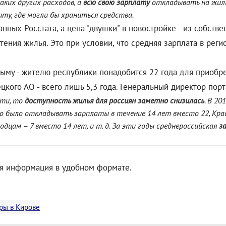
каких других расходов, а
всю свою зарплату
откладывать на жиль
ту, где могли бы храниться средства.
нных Росстата, а цена "двушки" в новостройке - из собств
ения жилья. Это при условии, что средняя зарплата в регио
рыму - жителю республики понадобится 22 года для приобре
ого АО - всего лишь 5,3 года. Генеральный директор порт
сти, то
доступность жилья для россиян заметно снизилась
. В 20
жно было откладывать зарплаты в течение 14 лет вместо 22, Крас
ородцам – 7 вместо 14 лет, и т. д. За эти годы среднероссийская
з
ая информация в удобном формате.
ры в Кирове