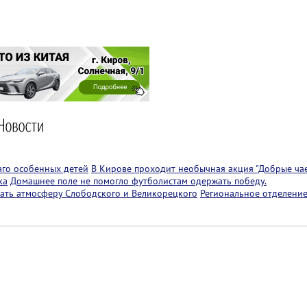
аго особенных детей
В Кирове проходит необычная акция "Добрые чае
ка
Домашнее поле не помогло футболистам одержать победу.
ать атмосферу Слободского и Великорецкого
Региональное отделение