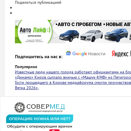
Поделиться публикацией
Подпишитесь на нас в:
Популярное
Известные люди нашего города работают официантами на бл
«Динамо» Киров сыграло вничью с ​​​​«Машук-КМВ» из Пятигорс
Гости прошедшего в Кирове медиафорума смогли прочувствов
Вятка 2026».