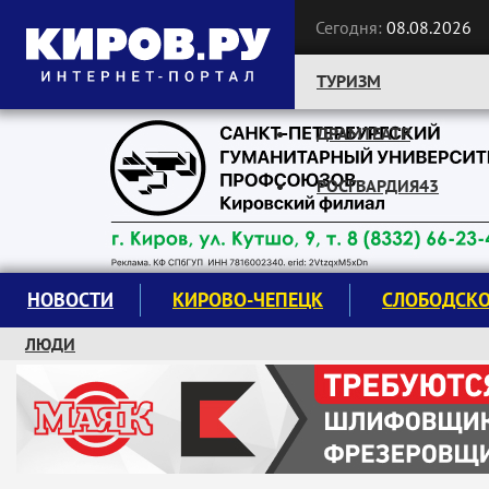
Сегодня:
08.08.2026
ТУРИЗМ
ДРАМТЕАТР
Следите за новостями:
РОСГВАРДИЯ43
НОВОСТИ
КИРОВО-ЧЕПЕЦК
СЛОБОДСК
ЛЮДИ
КРУЖКИ И СЕКЦИИ
ЗАВОДУ "МАЯК" 85 ЛЕТ
ЭКОЛОГИЯ