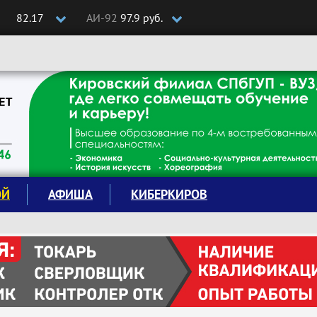
82.17
АИ-92
97.9 руб.
ОЙ
АФИША
КИБЕРКИРОВ