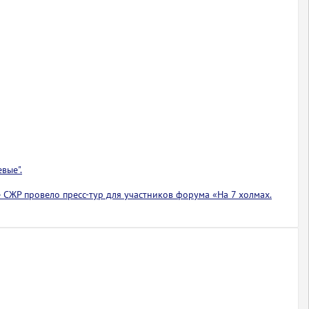
вые".
 СЖР провело пресс-тур для участников форума «На 7 холмах.