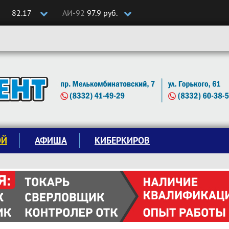
82.17
АИ-92
97.9 руб.
ОЙ
АФИША
КИБЕРКИРОВ