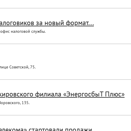
алоговиков за новый формат...
 офис налоговой службы.
ице Советской, 75.
кировского филиала «ЭнергосбыТ Плюс»
оровского, 135.
елекома» стартовали продажи...