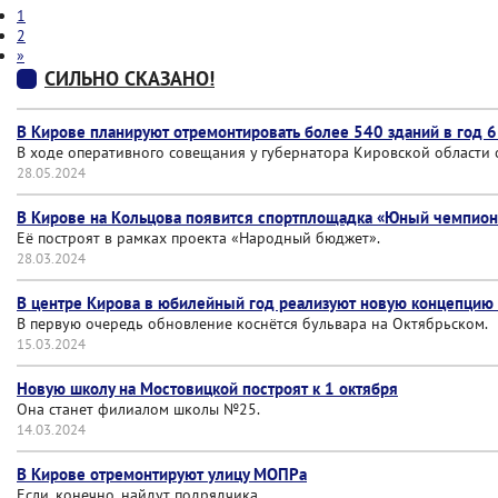
1
2
»
СИЛЬНО СКАЗАНО!
В Кирове планируют отремонтировать более 540 зданий в год 
В ходе оперативного совещания у губернатора Кировской области
28.05.2024
В Кирове на Кольцова появится спортплощадка «Юный чемпион
Её построят в рамках проекта «Народный бюджет».
28.03.2024
В центре Кирова в юбилейный год реализуют новую концепцию
В первую очередь обновление коснётся бульвара на Октябрьском.
15.03.2024
Новую школу на Мостовицкой построят к 1 октября
Она станет филиалом школы №25.
14.03.2024
В Кирове отремонтируют улицу МОПРа
Если, конечно, найдут подрядчика.