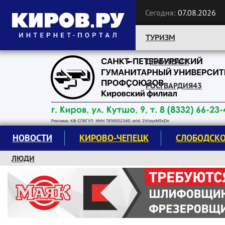
Сегодня:
07.08.2026
ТУРИЗМ
ДРАМТЕАТР
Следите за новостями:
РОСГВАРДИЯ43
НОВОСТИ
КИРОВО-ЧЕПЕЦК
СЛОБОДСК
ЛЮДИ
КРУЖКИ И СЕКЦИИ
ЗАВОДУ "МАЯК" 85 ЛЕТ
ЭКОЛОГИЯ