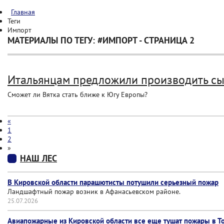
Главная
Теги
Импорт
МАТЕРИАЛЫ ПО ТЕГУ: #ИМПОРТ - СТРАНИЦА 2
Итальянцам предложили производить сы
Сможет ли Вятка стать ближе к Югу Европы?
«
1
2
»
НАШ ЛЕС
В Кировской области парашютисты потушили серьезный пожар
Ландшафтный пожар возник в Афанасьевском районе.
25.07.2026
Авиапожарные из Кировской области все еще тушат пожары в Т