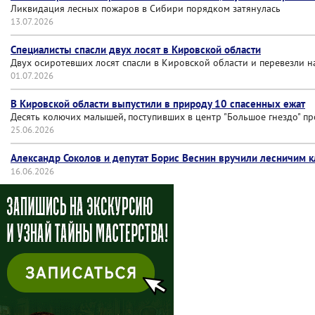
Ликвидация лесных пожаров в Сибири порядком затянулась
13.07.2026
Специалисты спасли двух лосят в Кировской области
Двух осиротевших лосят спасли в Кировской области и перевезли 
01.07.2026
В Кировской области выпустили в природу 10 спасенных ежат
Десять колючих малышей, поступивших в центр "Большое гнездо" пр
25.06.2026
Александр Соколов и депутат Борис Веснин вручили лесничим 
16.06.2026