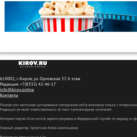
610002, г. Киров, ул. Орловская 37, 4 этаж
Редакция: +7(8332) 42-46-17
info@kirov.online
Контакты
Полное или частичное цитирование материалов сайта возможно только с гиперссыл
Редакция не несёт ответственности за текст комментариев читателей.
Интернет-портал Kirov.online зарегистрирован в Федеральной службе по надзору в 
Главный редактор: Урматская Елена Анатольевна
Возрастное ограничение 12+