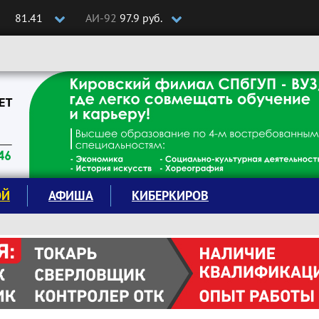
81.41
АИ-92
97.9 руб.
ОЙ
АФИША
КИБЕРКИРОВ