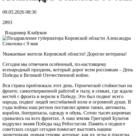
09.05.2026 08:30
2893
Владимир Клабуков
Уважаемые жители Кировской области! Дорогие ветераны!
Сегодня мы отмечаем особенный, по-настоящему
всенародный праздник, который дорог всем россиянам – День
Победы в Великой Отечественной войне.
Вся страна приближала этот день. Героической стойкостью на
фронте, самоотверженной работой в тылу, в семьях, где ждали
вестей с фронта и верили в Победу. Это был подвиг всего
народа, подвиг людей несгибаемой воли и огромной души. В
годы войны наш регион поставлял армии танки, автоматы,
корабли, боеприпасы, одежду и обувь. Сотни тысяч кировчан
сражались на всех фронтах. А наш земляк Григорий Булатов
водрузил знамя Победы над Рейхстагом. Память о подвиге
советских солдат сегодня помогает выстоять нашим
защитникам, новым героям, которые, как их деды и прадеды,