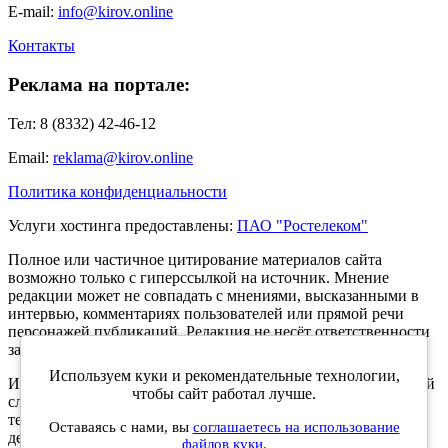
E-mail:
info@kirov.online
Контакты
Реклама на портале:
Тел: 8 (8332) 42-46-12
Email:
reklama@kirov.online
Политика конфиденциальности
Услуги хостинга предоставлены:
ПАО "Ростелеком"
Полное или частичное цитирование материалов сайта
возможно только с гиперссылкой на источник. Мнение
редакции может не совпадать с мнениями, высказанными в
интервью, комментариях пользователей или прямой речи
персонажей публикаций. Редакция не несёт ответственности
за текст комментариев читателей.
Используем куки и рекомендательные технологии,
Интернет-портал Kirov.online зарегистрирован в Федеральной
чтобы сайт работал лучше.
службе по надзору в сфере связи, информационных
технологий и массовых коммуникаций (Роскомнадзор) 5
Оставаясь с нами, вы
соглашаетесь на использование
декабря 2019 года. Регистрационный номер ЭЛ № ФС 77 -
файлов куки.