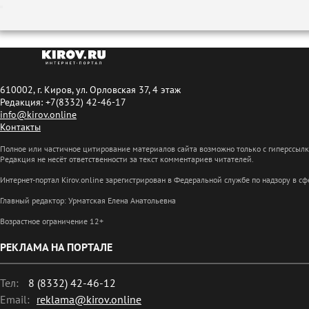
610002, г. Киров, ул. Орловская 37, 4 этаж
Редакция: +7(8332) 42-46-17
info@kirov.online
Контакты
Полное или частичное цитирование материалов сайта возможно только с гиперссыл
Редакция не несёт ответственности за текст комментариев читателей.
Интернет-портал Kirov.online зарегистрирован в Федеральной службе по надзору в 
Главный редактор: Урматская Елена Анатольевна
Возрастное ограничение 12+
РЕКЛАМА НА ПОРТАЛЕ
Тел:
8 (8332) 42-46-12
Email:
reklama@kirov.online