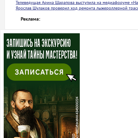
Телеведущая Арина Шарапова выступила на медиафоруме «На 
Ярослав Шулаков проверил ход ремонта лыжероллерной тра
Реклама: