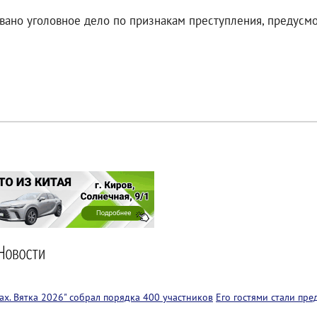
но уголовное дело по признакам преступления, предусмотре
х. Вятка 2026" собрал порядка 400 участников
Его гостями стали пр