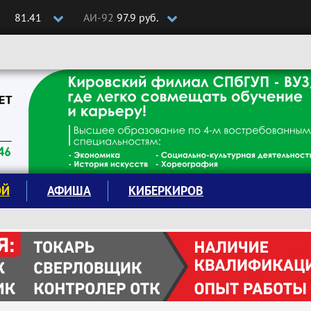
81.41
АИ-92
97.9 руб.
ОЙ
АФИША
КИБЕРКИРОВ