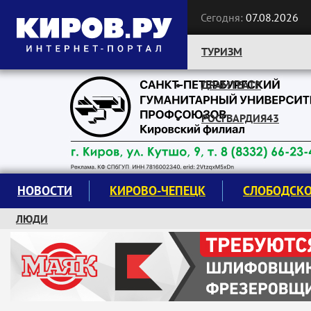
Сегодня:
07.08.2026
ТУРИЗМ
ДРАМТЕАТР
Следите за новостями:
РОСГВАРДИЯ43
НОВОСТИ
КИРОВО-ЧЕПЕЦК
СЛОБОДСК
ЛЮДИ
КРУЖКИ И СЕКЦИИ
ЗАВОДУ "МАЯК" 85 ЛЕТ
ЭКОЛОГИЯ