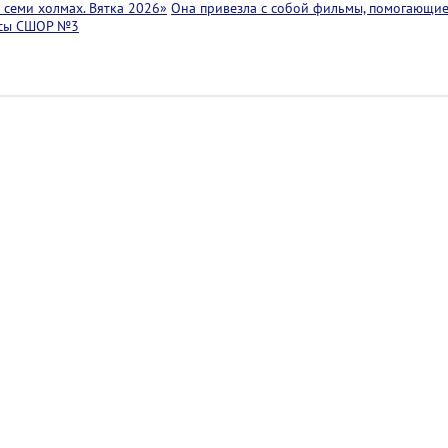
семи холмах. Вятка 2026»
Она привезла с собой фильмы, помогающие
ссы СШОР №3