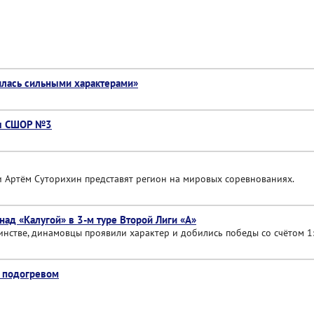
вилась сильными характерами»
сы СШОР №3
и Артём Суторихин представят регион на мировых соревнованиях.
ад «Калугой» в 3-м туре Второй Лиги «А»
нстве, динамовцы проявили характер и добились победы со счётом 1:
с подогревом