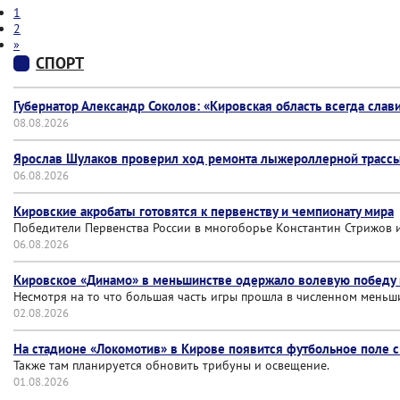
1
2
»
СПОРТ
Губернатор Александр Соколов: «Кировская область всегда сла
08.08.2026
Ярослав Шулаков проверил ход ремонта лыжероллерной трас
06.08.2026
Кировские акробаты готовятся к первенству и чемпионату мира
Победители Первенства России в многоборье Константин Стрижов 
06.08.2026
Кировское «Динамо» в меньшинстве одержало волевую победу н
Несмотря на то что большая часть игры прошла в численном меньши
02.08.2026
На стадионе «Локомотив» в Кирове появится футбольное поле 
Также там планируется обновить трибуны и освещение.
01.08.2026