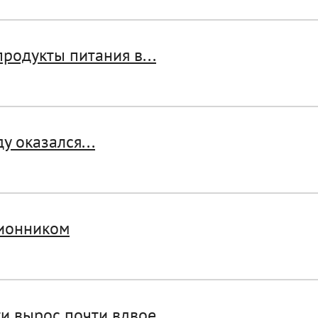
родукты питания в...
у оказался...
лионником
ти вырос почти вдвое