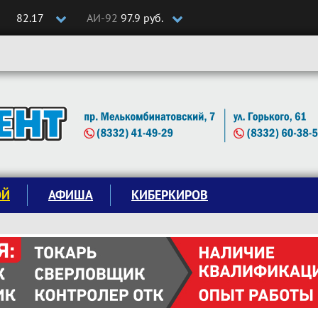
82.17
АИ-92
97.9 руб.
ОЙ
АФИША
КИБЕРКИРОВ