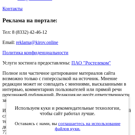
Контакты
Реклама на портале:
Тел: 8 (8332) 42-46-12
Email:
reklama@kirov.online
Политика конфиденциальности
Услуги хостинга предоставлены:
ПАО "Ростелеком"
Полное или частичное цитирование материалов сайта
возможно только с гиперссылкой на источник. Мнение
редакции может не совпадать с мнениями, высказанными в
интервью, комментариях пользователей или прямой речи
персонажей публикаций. Редакция не несёт ответственности
за текст комментариев читателей.
Используем куки и рекомендательные технологии,
Интернет-портал Kirov.online зарегистрирован в Федеральной
чтобы сайт работал лучше.
службе по надзору в сфере связи, информационных
технологий и массовых коммуникаций (Роскомнадзор) 5
Оставаясь с нами, вы
соглашаетесь на использование
декабря 2019 года. Регистрационный номер ЭЛ № ФС 77 -
файлов куки.
77189.