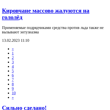
Кировчане массово жалуются на
гололёд
Применяемые подрядчиками средства против льда также не
вызывают энтузиазма
13.02.2023 11:10
«
1
2
3
4
5
6
7
8
9
10
»
Сильно сделано!