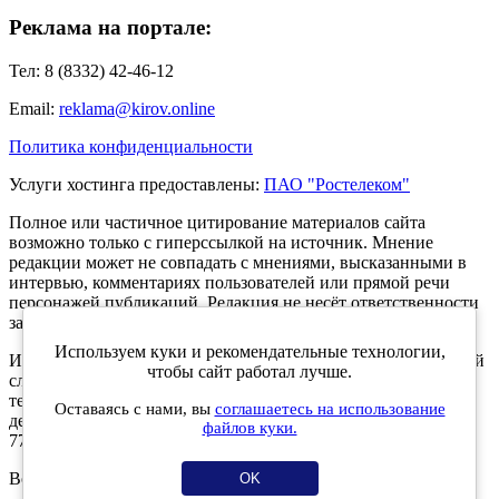
Реклама на портале:
Тел: 8 (8332) 42-46-12
Email:
reklama@kirov.online
Политика конфиденциальности
Услуги хостинга предоставлены:
ПАО "Ростелеком"
Полное или частичное цитирование материалов сайта
возможно только с гиперссылкой на источник. Мнение
редакции может не совпадать с мнениями, высказанными в
интервью, комментариях пользователей или прямой речи
персонажей публикаций. Редакция не несёт ответственности
за текст комментариев читателей.
Используем куки и рекомендательные технологии,
Интернет-портал Kirov.online зарегистрирован в Федеральной
чтобы сайт работал лучше.
службе по надзору в сфере связи, информационных
технологий и массовых коммуникаций (Роскомнадзор) 5
Оставаясь с нами, вы
соглашаетесь на использование
декабря 2019 года. Регистрационный номер ЭЛ № ФС 77 -
файлов куки.
77189.
Возрастное ограничение 12+
OK