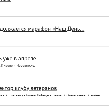
должается марафон «Наш День...
ь уже в апреле
 Кирове и Нововятске.
ктор клубу ветеранов
а к 75-летнему юбилею Победы в Великой Отечественной войне...