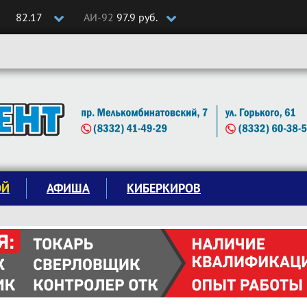
82.17
АИ-92
97.9 руб.
ОЙ
АФИША
КИБЕРКИРОВ