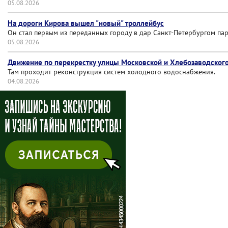
05.08.2026
На дороги Кирова вышел "новый" троллейбус
Он стал первым из переданных городу в дар Санкт-Петербургом пар
05.08.2026
Движение по перекрестку улицы Московской и Хлебозаводского
Там проходит реконструкция систем холодного водоснабжения.
04.08.2026