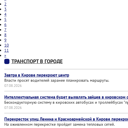
2
3
4
5
6
7
8
9
10
11
»
ТРАНСПОРТ В ГОРОДЕ
Завтра в Кирове перекроют центр
Власти просят водителей заранее планировать маршруты.
07.08.2026
Интеллектуальная система будет выявлять зайцев в кировском
Бескондукторную систему в кировских автобусах и троллейбусах "
07.08.2026
Перекресток улиц Ленина и Красноармейской в Кирове перекр
На оживленном перекрестке пройдет замена тепловых сетей.