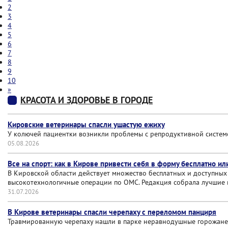
2
3
4
5
6
7
8
9
10
»
КРАСОТА И ЗДОРОВЬЕ В ГОРОДЕ
Кировские ветеринары спасли ушастую ежиху
У колючей пациентки возникли проблемы с репродуктивной систем
05.08.2026
Все на спорт: как в Кирове привести себя в форму бесплатно и
В Кировской области действует множество бесплатных и доступных 
высокотехнологичные операции по ОМС. Редакция собрала лучшие 
31.07.2026
В Кирове ветеринары спасли черепаху с переломом панциря
Травмированную черепаху нашли в парке неравнодушные горожане