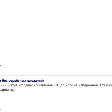
ой.
ли без серьёзных вложений
инициатив: от сдачи нормативов ГТО до йоги на набережной. А тем, 
варианты.
.