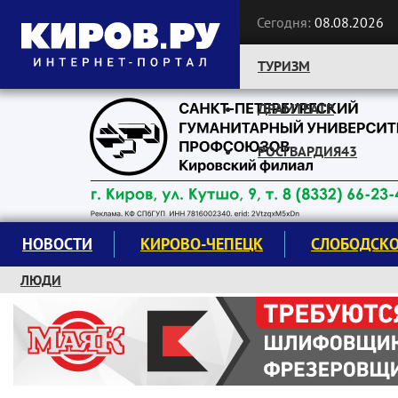
Сегодня:
08.08.2026
ТУРИЗМ
ДРАМТЕАТР
Следите за новостями:
РОСГВАРДИЯ43
НОВОСТИ
КИРОВО-ЧЕПЕЦК
СЛОБОДСК
ЛЮДИ
КРУЖКИ И СЕКЦИИ
ЗАВОДУ "МАЯК" 85 ЛЕТ
ЭКОЛОГИЯ