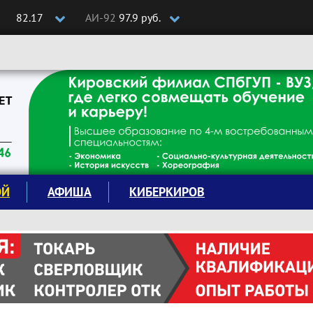
82.17
АИ-92
97.9 руб.
ОЙ
АФИША
КИБЕРКИРОВ