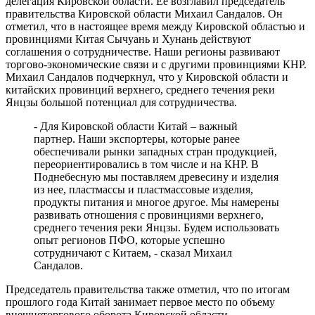
делегация Кировской области. Ее возглавил председатель
правительства Кировской области Михаил Сандалов. Он
отметил, что в настоящее время между Кировской областью и
провинциями Китая Сычуань и Хунань действуют
соглашения о сотрудничестве. Наши регионы развивают
торгово-экономические связи и с другими провинциями КНР.
Михаил Сандалов подчеркнул, что у Кировской области и
китайских провинций верхнего, среднего течения реки
Янцзы большой потенциал для сотрудничества.
- Для Кировской области Китай – важный
партнер. Наши экспортеры, которые ранее
обеспечивали рынки западных стран продукцией,
переориентировались в том числе и на КНР. В
Поднебесную мы поставляем древесину и изделия
из нее, пластмассы и пластмассовые изделия,
продукты питания и многое другое. Мы намерены
развивать отношения с провинциями верхнего,
среднего течения реки Янцзы. Будем использовать
опыт регионов ПФО, которые успешно
сотрудничают с Китаем, - сказал Михаил
Сандалов.
Председатель правительства также отметил, что по итогам
прошлого года Китай занимает первое место по объему
внешнеторгового оборота Кировской области.