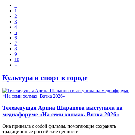
«
1
2
3
4
5
6
7
8
9
10
»
Культура и спорт в городе
Телеведущая Арина Шарапова выступила на
медиафоруме «На семи холмах. Вятка 2026»
Она привезла с собой фильмы, помогающие сохранять
традиционные российские ценности