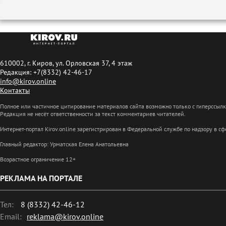
610002, г. Киров, ул. Орловская 37, 4 этаж
Редакция: +7(8332) 42-46-17
info@kirov.online
Контакты
Полное или частичное цитирование материалов сайта возможно только с гиперссыл
Редакция не несёт ответственности за текст комментариев читателей.
Интернет-портал Kirov.online зарегистрирован в Федеральной службе по надзору в 
Главный редактор: Урматская Елена Анатольевна
Возрастное ограничение 12+
РЕКЛАМА НА ПОРТАЛЕ
Тел:
8 (8332) 42-46-12
Email:
reklama@kirov.online