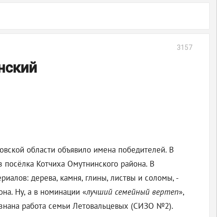
3157
нский
вской области объявило имена победителей. В
 посёлка Котчиха Омутнинского района. В
алов: дерева, камня, глины, листвы и соломы, -
а. Ну, а в номинации «
лучший семейный вертеп
»,
изнана работа семьи Летовальцевых (СИЗО №2).