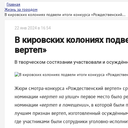
Главная
Жизнь за городом
В кировских колониях подвели итоги конкурса «Рождественский...
22 янв 2024 в 16:54
В кировских колониях подв
вертеп»
В творческом состязании участвовали и осуждённ
Жюри смотра-конкурса «Рождественский вертеп» ср
номинации «
вертеп на улице
» первое место было р
номинации «
вертеп в помещении
», в которой были 
лучшим признан вертеп, изготовленный осуждёнными
где участниками были сотрудники уголовно-исполн