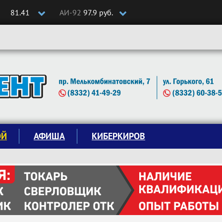
81.41
АИ-92
97.9 руб.
ОЙ
АФИША
КИБЕРКИРОВ