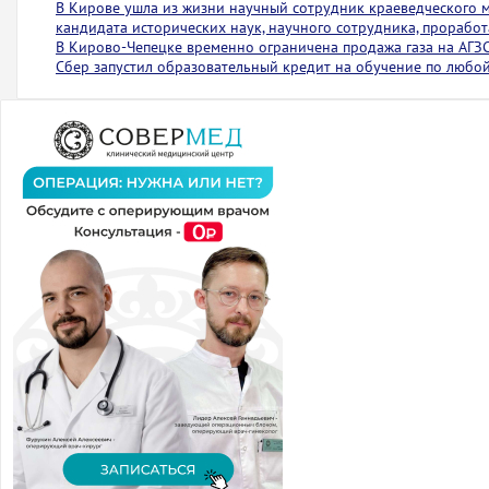
В Кирове ушла из жизни научный сотрудник краеведческого 
кандидата исторических наук, научного сотрудника, проработ
В Кирово-Чепецке временно ограничена продажа газа на АГЗ
Сбер запустил образовательный кредит на обучение по любо