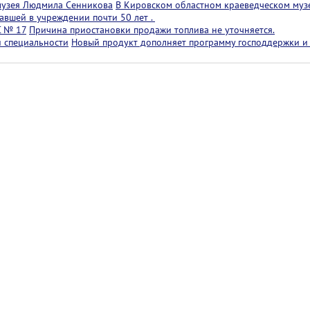
музея Людмила Сенникова
В Кировском областном краеведческом муз
авшей в учреждении почти 50 лет .
С № 17
Причина приостановки продажи топлива не уточняется.
й специальности
Новый продукт дополняет программу господдержки и 