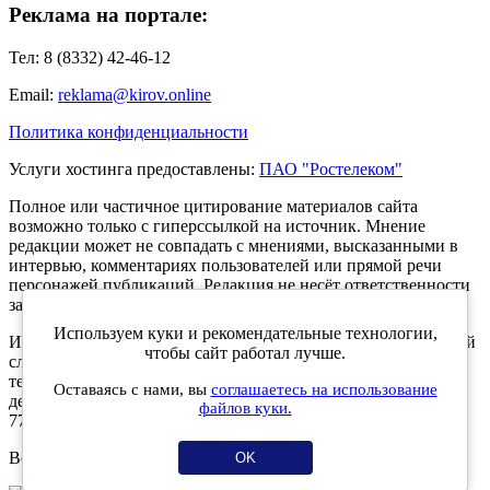
Реклама на портале:
Тел: 8 (8332) 42-46-12
Email:
reklama@kirov.online
Политика конфиденциальности
Услуги хостинга предоставлены:
ПАО "Ростелеком"
Полное или частичное цитирование материалов сайта
возможно только с гиперссылкой на источник. Мнение
редакции может не совпадать с мнениями, высказанными в
интервью, комментариях пользователей или прямой речи
персонажей публикаций. Редакция не несёт ответственности
за текст комментариев читателей.
Используем куки и рекомендательные технологии,
Интернет-портал Kirov.online зарегистрирован в Федеральной
чтобы сайт работал лучше.
службе по надзору в сфере связи, информационных
технологий и массовых коммуникаций (Роскомнадзор) 5
Оставаясь с нами, вы
соглашаетесь на использование
декабря 2019 года. Регистрационный номер ЭЛ № ФС 77 -
файлов куки.
77189.
Возрастное ограничение 12+
OK