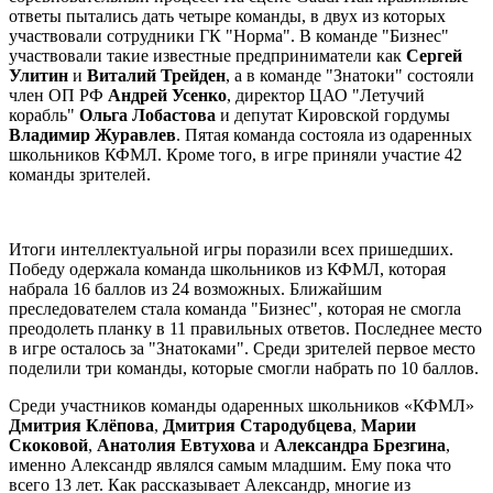
ответы пытались дать четыре команды, в двух из которых
участвовали сотрудники ГК "Норма". В команде "Бизнес"
участвовали такие известные предприниматели как
Сергей
Улитин
и
Виталий Трейден
, а в команде "Знатоки" состояли
член ОП РФ
Андрей Усенко
, директор ЦАО "Летучий
корабль"
Ольга Лобастова
и депутат Кировской гордумы
Владимир Журавлев
. Пятая команда состояла из одаренных
школьников КФМЛ. Кроме того, в игре приняли участие 42
команды зрителей.
Итоги интеллектуальной игры поразили всех пришедших.
Победу одержала команда школьников из КФМЛ, которая
набрала 16 баллов из 24 возможных. Ближайшим
преследователем стала команда "Бизнес", которая не смогла
преодолеть планку в 11 правильных ответов. Последнее место
в игре осталось за "Знатоками". Среди зрителей первое место
поделили три команды, которые смогли набрать по 10 баллов.
Среди участников команды одаренных школьников «КФМЛ»
Дмитрия Клёпова
,
Дмитрия Стародубцева
,
Марии
Скоковой
,
Анатолия Евтухова
и
Александра Брезгина
,
именно Александр являлся самым младшим. Ему пока что
всего 13 лет. Как рассказывает Александр, многие из