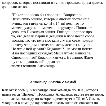
вопросов, которые поставили в тупик взрослых, детям дались
довольно легко.
"Пакет вопросов был хороший. Вопрос про
Пизанскую башню, который многих поставил в
тупик, мы взяли легко. Ну, 14-ый век, что-то
может рухнуть, но может и не рухнуть. Понятное
дело, это Пизанская башня. Ещё один вопрос про
то, что делали парни и девушки в избе после сбора
урожая. То, что речь про капусту, мы сразу поняли,
потому что романтические дела, дети из капусты.
Но что с ней делали? Кидались?.. не могли понять.
И на последних секундах Маша что-то написала.
Спросили, что? Квасили капусту. Ну ладно. Ждем
- ух ты, правильно!" - делится
впечатлениями Александр.
Александр Брезгин c мамой
Как оказалось, у Александра своя команда по ЧГК, которая
называется "Дымок". Поскольку Александр растет не по дням,
а по часам, команду он вскоре переименует в "Дым". Самым
младшим в команде одаренных школьников он оказался по