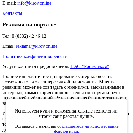
E-mail:
info@kirov.online
Контакты
Реклама на портале:
Тел: 8 (8332) 42-46-12
Email:
reklama@kirov.online
Политика конфиденциальности
Услуги хостинга предоставлены:
ПАО "Ростелеком"
Полное или частичное цитирование материалов сайта
возможно только с гиперссылкой на источник. Мнение
редакции может не совпадать с мнениями, высказанными в
интервью, комментариях пользователей или прямой речи
персонажей публикаций. Редакция не несёт ответственности
за текст комментариев читателей.
Используем куки и рекомендательные технологии,
Интернет-портал Kirov.online зарегистрирован в Федеральной
чтобы сайт работал лучше.
службе по надзору в сфере связи, информационных
технологий и массовых коммуникаций (Роскомнадзор) 5
Оставаясь с нами, вы
соглашаетесь на использование
декабря 2019 года. Регистрационный номер ЭЛ № ФС 77 -
файлов куки.