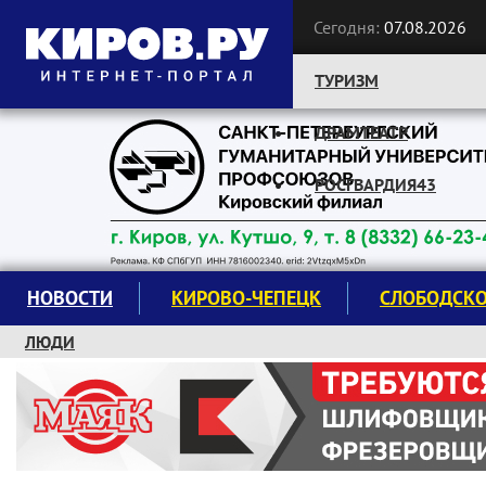
Сегодня:
07.08.2026
ТУРИЗМ
ДРАМТЕАТР
Следите за новостями:
РОСГВАРДИЯ43
НОВОСТИ
КИРОВО-ЧЕПЕЦК
СЛОБОДСК
ЛЮДИ
КРУЖКИ И СЕКЦИИ
ЗАВОДУ "МАЯК" 85 ЛЕТ
ЭКОЛОГИЯ