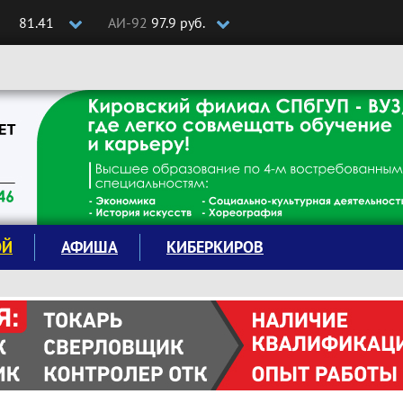
81.41
АИ-92
97.9 руб.
ОЙ
АФИША
КИБЕРКИРОВ