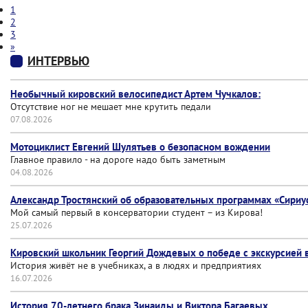
1
2
3
»
ИНТЕРВЬЮ
Необычный кировский велосипедист Артем Чучкалов:
Отсутствие ног не мешает мне крутить педали
07.08.2026
Мотоциклист Евгений Шулятьев о безопасном вождении
Главное правило - на дороге надо быть заметным
04.08.2026
Александр Тростянский об образовательных программах «Сириу
Мой самый первый в консерватории студент – из Кирова!
25.07.2026
Кировский школьник Георгий Дождевых о победе с экскурсией
История живёт не в учебниках, а в людях и предприятиях
16.07.2026
История 70-летнего брака Зинаиды и Виктора Багаевых