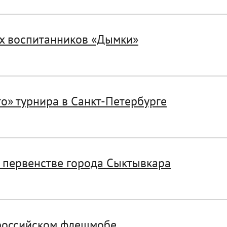
ых воспитанников «Дымки»
о» турнира в Санкт-Петербурге
 первенстве города Сыктывкара
ероссийском флешмобе