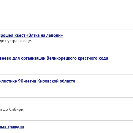
прошел квест «Вятка на ладони»
ядит устрашающе.
веево для организации Великорецкого крестного хода
тилистике 90-летия Кировской области
и до Сибири.
ных граждан