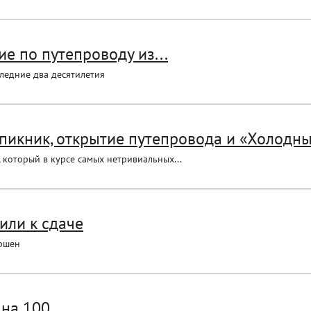
е по путепроводу из...
ледние два десятилетия
пикник, открытие путепровода и «Холодный
 который в курсе самых нетривиальных...
или к сдаче
ершен
на 100...