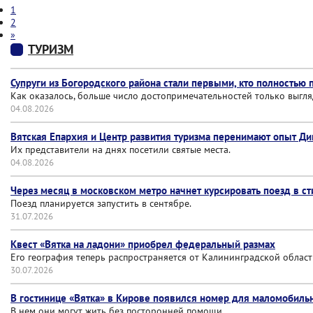
1
2
»
ТУРИЗМ
Супруги из Богородского района стали первыми, кто полностью 
Как оказалось, больше число достопримечательностей только выгл
04.08.2026
Вятская Епархия и Центр развития туризма перенимают опыт Ди
Их представители на днях посетили святые места.
04.08.2026
Через месяц в московском метро начнет курсировать поезд в с
Поезд планируется запустить в сентябре.
31.07.2026
Квест «Вятка на ладони» приобрел федеральный размах
Его география теперь распространяется от Калининградской област
30.07.2026
В гостинице «Вятка» в Кирове появился номер для маломобиль
В нем они могут жить без посторонней помощи.