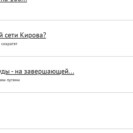
й сети Кирова?
 сократят
ды - на завершающей...
ыми путями