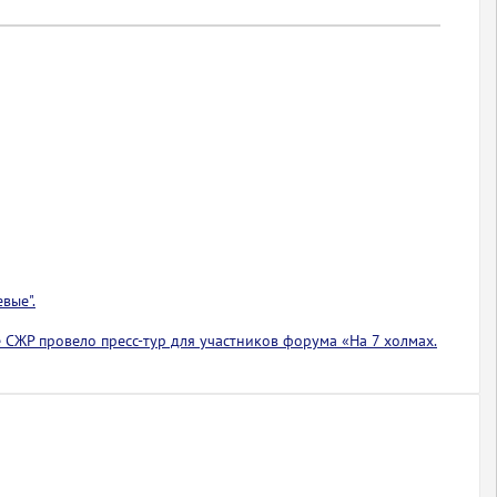
вые".
 СЖР провело пресс-тур для участников форума «На 7 холмах.