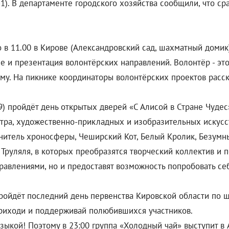
). В департаменте городского хозяйства сообщили, что сра
в 11.00 в Кирове (Александровский сад, шахматный домик
 и презентация волонтёрских направлений. Волонтёр - это п
шему. На пикнике координаторы волонтёрских проектов расск
9) пройдёт день открытых дверей «С Алисой в Стране Чудес
еатра, художественно-прикладных и изобразительных искусст
нитель хроносферы, Чеширский Кот, Белый Кролик, Безумн
и Труляля, в которых преобразятся творческий коллектив и 
равлениями, но и предоставят возможность попробовать се
ройдёт последний день первенства Кировской области по 
приходи и поддерживай полюбившихся участников.
кой! Поэтому в 23:00 группа «Холодный чай» выступит в A