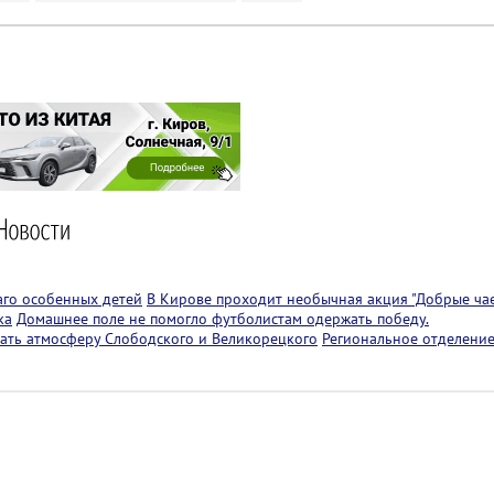
аго особенных детей
В Кирове проходит необычная акция "Добрые чае
ка
Домашнее поле не помогло футболистам одержать победу.
ать атмосферу Слободского и Великорецкого
Региональное отделение