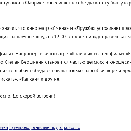
 тусовка в Фабрике объединяет в себе дискотеку "как у вз
о значит, что кинотеатр «Смена» и «Дружба» устраивает пр
их на научное шоу, а в 12:00 всех детей ждет развлекател
фильм. Например, в кинотеатре «Колизей» вышел фильм «
р Степан Вершинин становится частью детских и юношески
бя и что любая победа основана только на любви, вере и дру
 искать», «Капкан» и другие.
есно. До скорой встречи!
изей
путепровод в чистые пруды
криолло