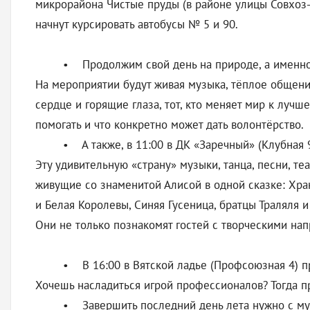
микрорайона Чистые пруды (в районе улицы Совхоз-1
начнут курсировать автобусы № 5 и 90.
• Продолжим свой день на природе, а именно 
На мероприятии будут живая музыка, тёплое общение
сердце и горящие глаза, тот, кто меняет мир к луч
помогать и что конкретно может дать волонтёрство.
• А также, в 11:00 в ДК «Заречный» (Клубная 
Эту удивительную «страну» музыки, танца, песни, т
живущие со знаменитой Алисой в одной сказке: Хра
и Белая Королевы, Синяя Гусеница, братцы Траляля 
Они не только познакомят гостей с творческими нап
• В 16:00 в Вятской ладье (Профсоюзная 4) п
Хочешь насладиться игрой профессионалов? Тогда 
• Завершить последний день лета нужно с музы