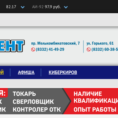
82.17
АИ-92
97.9 руб.
ОЙ
АФИША
КИБЕРКИРОВ