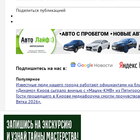
Поделиться публикацией
Подпишитесь на нас в:
Популярное
Известные люди нашего города работают официантами на бл
«Динамо» Киров сыграло вничью с ​​​​«Машук-КМВ» из Пятигорс
Гости прошедшего в Кирове медиафорума смогли прочувствов
Вятка 2026».