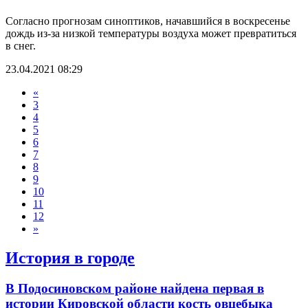
Согласно прогнозам синоптиков, начавшийся в воскресенье
дождь из-за низкой температуры воздуха может превратиться
в снег.
23.04.2021 08:29
«
3
4
5
6
7
8
9
10
11
12
»
История в городе
В Подосиновском районе найдена первая в
истории Кировской области кость овцебыка