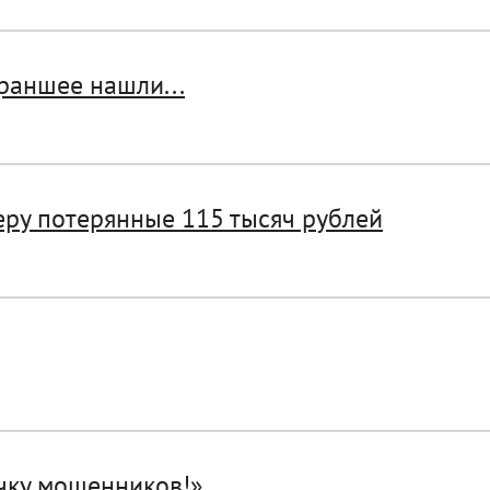
раншее нашли...
ру потерянные 115 тысяч рублей
очку мошенников!»