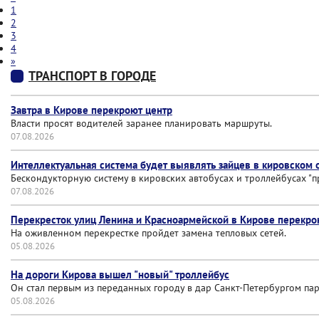
1
2
3
4
»
ТРАНСПОРТ В ГОРОДЕ
Завтра в Кирове перекроют центр
Власти просят водителей заранее планировать маршруты.
07.08.2026
Интеллектуальная система будет выявлять зайцев в кировском
Бескондукторную систему в кировских автобусах и троллейбусах "
07.08.2026
Перекресток улиц Ленина и Красноармейской в Кирове перекр
На оживленном перекрестке пройдет замена тепловых сетей.
05.08.2026
На дороги Кирова вышел "новый" троллейбус
Он стал первым из переданных городу в дар Санкт-Петербургом пар
05.08.2026