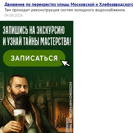
Движение по перекрестку улицы Московской и Хлебозаводского
Там проходит реконструкция систем холодного водоснабжения.
04.08.2026