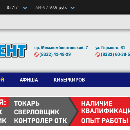
82.17
АИ-92
97.9 руб.
ОЙ
АФИША
КИБЕРКИРОВ