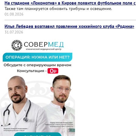
На стадионе «Локомотив» в Кирове появится футбольное поле 
Также там планируется обновить трибуны и освещение.
01.08.2026
Илья Лебедев возглавил правление хоккейного клуба «Родина»
31.07.2026