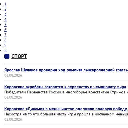
1
2
3
4
5
6
7
8
9
»
СПОРТ
Ярослав Шулаков проверил ход ремонта лыжероллерной трас
06.08.2026
Кировские акробаты готовятся к первенству и чемпионату мира
Победители Первенства России в многоборье Константин Стрижов 
06.08.2026
Кировское «Динамо» в меньшинстве одержало волевую победу н
Несмотря на то что большая часть игры прошла в численном меньши
02.08.2026