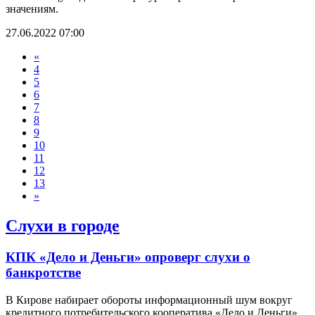
значениям.
27.06.2022 07:00
«
4
5
6
7
8
9
10
11
12
13
»
Слухи в городе
КПК «Дело и Деньги» опроверг слухи о
банкротстве
В Кирове набирает обороты информационный шум вокруг
кредитного потребительского кооператива «Дело и Деньги».