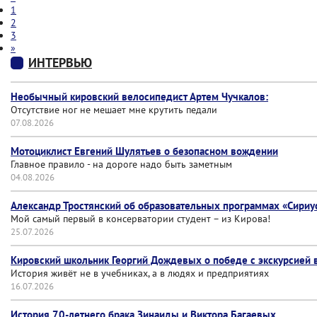
1
2
3
»
ИНТЕРВЬЮ
Необычный кировский велосипедист Артем Чучкалов:
Отсутствие ног не мешает мне крутить педали
07.08.2026
Мотоциклист Евгений Шулятьев о безопасном вождении
Главное правило - на дороге надо быть заметным
04.08.2026
Александр Тростянский об образовательных программах «Сириу
Мой самый первый в консерватории студент – из Кирова!
25.07.2026
Кировский школьник Георгий Дождевых о победе с экскурсией
История живёт не в учебниках, а в людях и предприятиях
16.07.2026
История 70-летнего брака Зинаиды и Виктора Багаевых