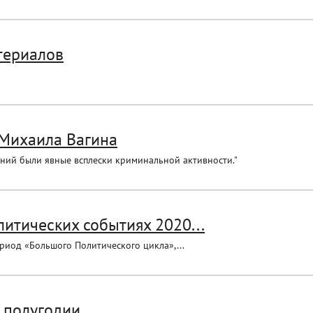
териалов
 Михаила Вагина
ений были явные всплески криминальной активности."
итических событиях 2020...
ериод «Большого Политического цикла»,...
 полугодии