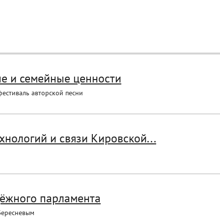
не и семейные ценности
фестиваль авторской песни
нологий и связи Кировской...
дёжного парламента
Бересневым