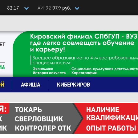
82.17
АИ-92
97.9 руб.
ОЙ
АФИША
КИБЕРКИРОВ