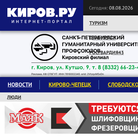
Сегодня:
08.08.2026
ТУРИЗМ
ДРАМТЕАТР
Следите за новостями:
РОСГВАРДИЯ43
НОВОСТИ
КИРОВО-ЧЕПЕЦК
СЛОБОДСК
ЛЮДИ
КРУЖКИ И СЕКЦИИ
ЗАВОДУ "МАЯК" 85 ЛЕТ
ЭКОЛОГИЯ