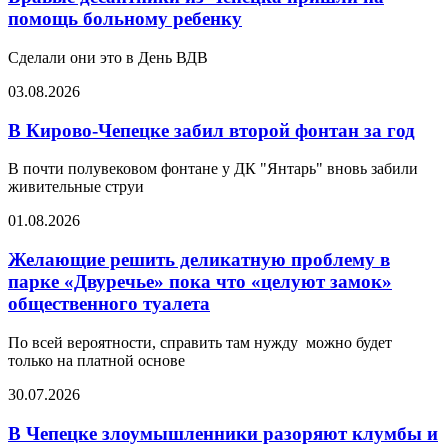
помощь больному ребенку
Сделали они это в День ВДВ
03.08.2026
В Кирово-Чепецке забил второй фонтан за год
В почти полувековом фонтане у ДК "Янтарь" вновь забили
живительные струи
01.08.2026
Желающие решить деликатную проблему в
парке «Двуречье» пока что «целуют замок»
общественного туалета
По всей вероятности, справить там нужду можно будет
только на платной основе
30.07.2026
В Чепецке злоумышленники разоряют клумбы и