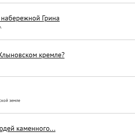
а набережной Грина
.
 Хлыновском кремле?
ской земле
юдей каменного...