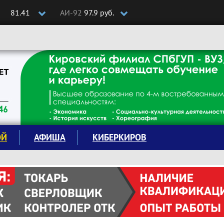
81.41
АИ-92
97.9 руб.
ОЙ
АФИША
КИБЕРКИРОВ