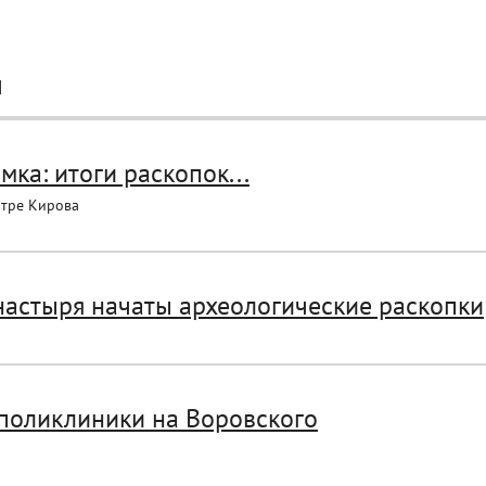
И
ка: итоги раскопок...
нтре Кирова
настыря начаты археологические раскопки
 поликлиники на Воровского