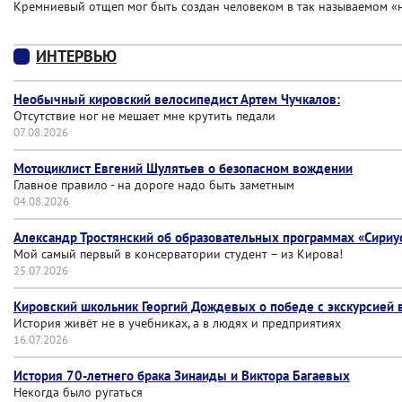
Кремниевый отщеп мог быть создан человеком в так называемом «
ИНТЕРВЬЮ
Необычный кировский велосипедист Артем Чучкалов:
Отсутствие ног не мешает мне крутить педали
07.08.2026
Мотоциклист Евгений Шулятьев о безопасном вождении
Главное правило - на дороге надо быть заметным
04.08.2026
Александр Тростянский об образовательных программах «Сириу
Мой самый первый в консерватории студент – из Кирова!
25.07.2026
Кировский школьник Георгий Дождевых о победе с экскурсией
История живёт не в учебниках, а в людях и предприятиях
16.07.2026
История 70-летнего брака Зинаиды и Виктора Багаевых
Некогда было ругаться