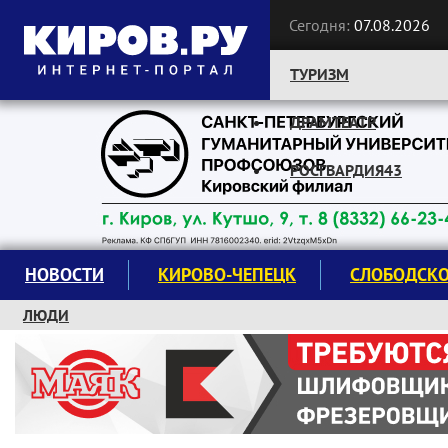
Сегодня:
07.08.2026
ТУРИЗМ
ДРАМТЕАТР
Следите за новостями:
РОСГВАРДИЯ43
НОВОСТИ
КИРОВО-ЧЕПЕЦК
СЛОБОДСК
ЛЮДИ
КРУЖКИ И СЕКЦИИ
ЗАВОДУ "МАЯК" 85 ЛЕТ
ЭКОЛОГИЯ