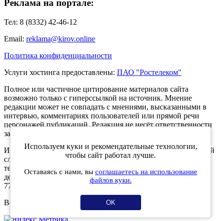
Реклама на портале:
Тел: 8 (8332) 42-46-12
Email:
reklama@kirov.online
Политика конфиденциальности
Услуги хостинга предоставлены:
ПАО "Ростелеком"
Полное или частичное цитирование материалов сайта
возможно только с гиперссылкой на источник. Мнение
редакции может не совпадать с мнениями, высказанными в
интервью, комментариях пользователей или прямой речи
персонажей публикаций. Редакция не несёт ответственности
за текст комментариев читателей.
Используем куки и рекомендательные технологии,
Интернет-портал Kirov.online зарегистрирован в Федеральной
чтобы сайт работал лучше.
службе по надзору в сфере связи, информационных
технологий и массовых коммуникаций (Роскомнадзор) 5
Оставаясь с нами, вы
соглашаетесь на использование
декабря 2019 года. Регистрационный номер ЭЛ № ФС 77 -
файлов куки.
77189.
Возрастное ограничение 12+
OK