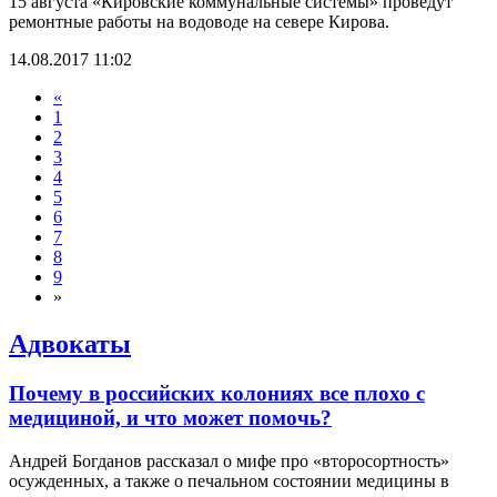
15 августа «Кировские коммунальные системы» проведут
ремонтные работы на водоводе на севере Кирова.
14.08.2017 11:02
«
1
2
3
4
5
6
7
8
9
»
Адвокаты
Почему в российских колониях все плохо с
медициной, и что может помочь?
Андрей Богданов рассказал о мифе про «второсортность»
осужденных, а также о печальном состоянии медицины в