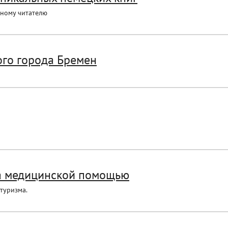
нному читателю
ого города Бремен
за медицинской помощью
туризма.