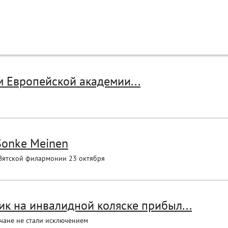
м Европейской академии...
Sonke Meinen
в Вятской филармонии 23 октября
к на инвалидной коляске прибыл...
чане не стали исключением