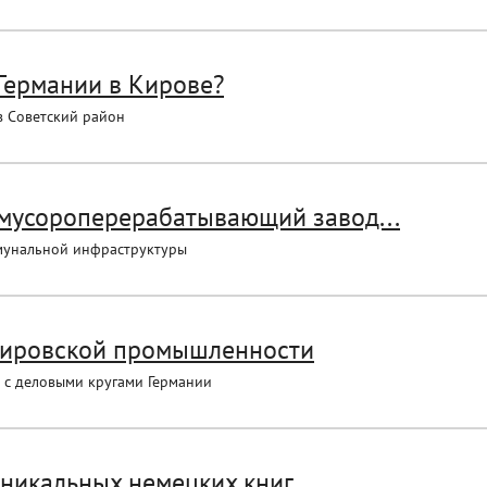
Германии в Кирове?
в Советский район
л мусороперерабатывающий завод...
ммунальной инфраструктуры
кировской промышленности
ь с деловыми кругами Германии
уникальных немецких книг