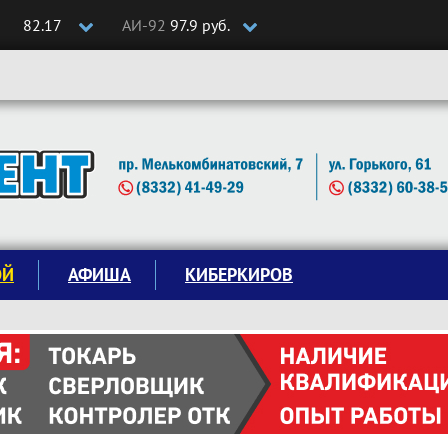
82.17
АИ-92
97.9 руб.
ОЙ
АФИША
КИБЕРКИРОВ