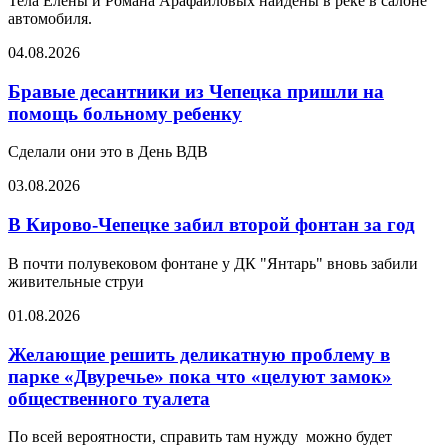
Тела Елены и Романа Арафайловых найдены в реке в салоне
автомобиля.
04.08.2026
Бравые десантники из Чепецка пришли на
помощь больному ребенку
Сделали они это в День ВДВ
03.08.2026
В Кирово-Чепецке забил второй фонтан за год
В почти полувековом фонтане у ДК "Янтарь" вновь забили
живительные струи
01.08.2026
Желающие решить деликатную проблему в
парке «Двуречье» пока что «целуют замок»
общественного туалета
По всей вероятности, справить там нужду можно будет