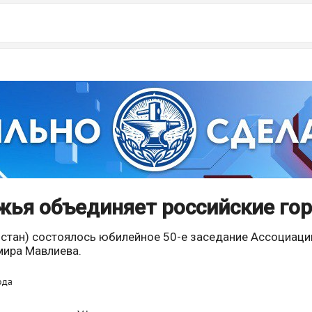
жья объединяет российские го
тостан) состоялось юбилейное 50-е заседание Ассоциац
мира Мавлиева.