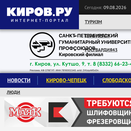
Сегодня:
09.08.2026
ТУРИЗМ
ДРАМТЕАТР
Следите за новостями:
РОСГВАРДИЯ43
НОВОСТИ
КИРОВО-ЧЕПЕЦК
СЛОБОДСК
ЛЮДИ
КРУЖКИ И СЕКЦИИ
ЗАВОДУ "МАЯК" 85 ЛЕТ
ЭКОЛОГИЯ