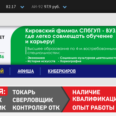
82.17
АИ-92
97.9 руб.
ОЙ
АФИША
КИБЕРКИРОВ