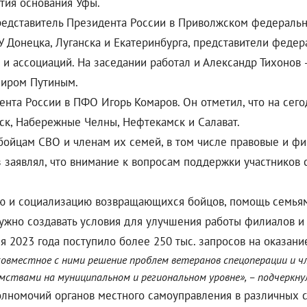
тия основания Уфы.
едставитель Президента России в Приволжском федерально
У Донецка, Луганска и Екатеринбурга, представители феде
 и ассоциаций. На заседании работал и Александр Тихонов
миром Путиным.
нта России в ПФО Игорь Комаров. Он отметил, что на сего
вск, Набережные Челны, Нефтекамск и Салават.
 бойцам СВО и членам их семей, в том числе правовые и 
 заявлял, что внимание к вопросам поддержки участников
ию и социализацию возвращающихся бойцов, помощь семьям
 нужно создавать условия для улучшения работы филиалов 
я 2023 года поступило более 250 тыс. запросов на оказан
овместное с ними решение проблем ветеранов спецоперации и чле
мствами на муниципальном и региональном уровне», – подчеркну
лномочий органов местного самоуправления в различных с