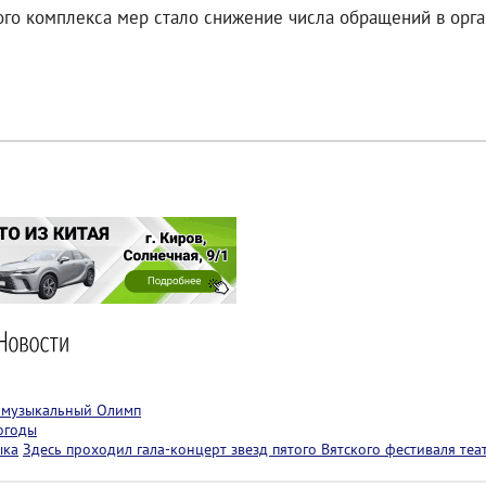
того комплекса мер стало снижение числа обращений в орг
т музыкальный Олимп
огоды
ыка
Здесь проходил гала-концерт звезд пятого Вятского фестиваля теа