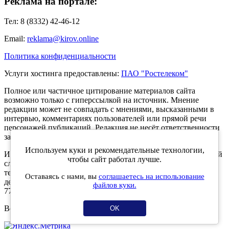
Реклама на портале:
Тел: 8 (8332) 42-46-12
Email:
reklama@kirov.online
Политика конфиденциальности
Услуги хостинга предоставлены:
ПАО "Ростелеком"
Полное или частичное цитирование материалов сайта
возможно только с гиперссылкой на источник. Мнение
редакции может не совпадать с мнениями, высказанными в
интервью, комментариях пользователей или прямой речи
персонажей публикаций. Редакция не несёт ответственности
за текст комментариев читателей.
Используем куки и рекомендательные технологии,
Интернет-портал Kirov.online зарегистрирован в Федеральной
чтобы сайт работал лучше.
службе по надзору в сфере связи, информационных
технологий и массовых коммуникаций (Роскомнадзор) 5
Оставаясь с нами, вы
соглашаетесь на использование
декабря 2019 года. Регистрационный номер ЭЛ № ФС 77 -
файлов куки.
77189.
Возрастное ограничение 12+
OK