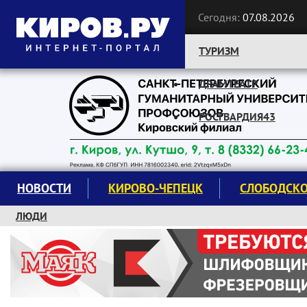
Сегодня:
07.08.2026
ТУРИЗМ
ДРАМТЕАТР
Следите за новостями:
РОСГВАРДИЯ43
НОВОСТИ
КИРОВО-ЧЕПЕЦК
СЛОБОДСК
ЛЮДИ
КРУЖКИ И СЕКЦИИ
ЗАВОДУ "МАЯК" 85 ЛЕТ
ЭКОЛОГИЯ