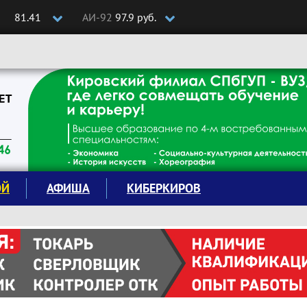
81.41
АИ-92
97.9 руб.
ОЙ
АФИША
КИБЕРКИРОВ