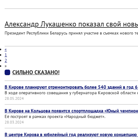
Александр Лукашенко показал свой нов
Президент Республики Беларусь принял участие в съемках нового т
«
1
2
»
СИЛЬНО СКАЗАНО!
В Кирове планируют отремонтировать более 540 зданий в год 
В ходе оперативного совещания у губернатора Кировской области
28.05.2024
В Кирове на Кольцова появится спортплощадка «Юный чемпион
Её построят в рамках проекта «Народный бюджет».
28.03.2024
В центре Кирова в юбилейный год реализуют новую концепцию