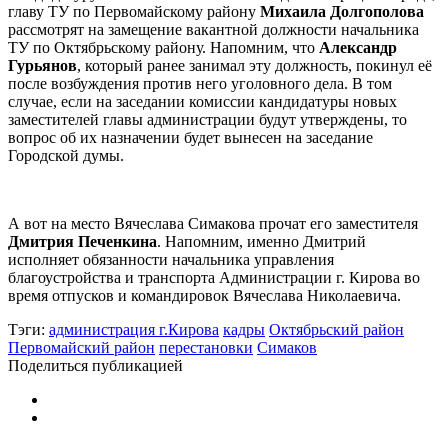
главу ТУ по Первомайскому району
Михаила Долгополова
рассмотрят на замещение вакантной должности начальника
ТУ по Октябрьскому району. Напомним, что
Александр
Гурьянов
, который ранее занимал эту должность, покинул её
после возбуждения против него уголовного дела. В том
случае, если на заседании комиссии кандидатуры новых
заместителей главы администрации будут утверждены, то
вопрос об их назначении будет вынесен на заседание
Городской думы.
А вот на место Вячеслава Симакова прочат его заместителя
Дмитрия Печенкина
. Напомним, именно Дмитрий
исполняет обязанности начальника управления
благоустройства и транспорта Администрации г. Кирова во
время отпусков и командировок Вячеслава Николаевича.
Тэги:
администрация г.Кирова
кадры
Октябрьский район
Первомайский район
перестановки
Симаков
Поделиться публикацией