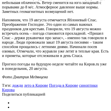
небольшая облачность. Ветер сменится на юго-западный с
порывами до 8 м/с. Атмосферное давление выше нормы.
Заметных геомагнитных возмущений нет.
Напомним, что 19 августа отмечается Яблоневый Спас.
Преображение Господне. Это один из самых важных
праздников для крестьян. Говорили, что 19 августа можно
встречать осень – погода становится прохладной. «Пришел
Спас – держи рукавички про запас», - именно так говорили в
народе. Люди провожали закат 19 августа песнями – таким
способом прощались с летними днями. Начинали посев
озимых. Отмечали, что журавли уже летят в теплые края. Есть
и приметы, которые отслеживали в день Спаса.
Прогноз погоды на будущую неделе читайте на Киров.ru уже
в понедельник, 20 августа.
Фото Дмитрия Медянцева
Тэги:
дожди
лето в Кирове
Погода в Кирове
синоптики
Кирова
Поделиться публикацией