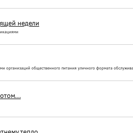
дящей недели
ликациями
ими организаций общественного питания уличного формата обслужив
отом...
етнему тепло