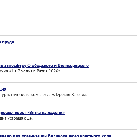
о пруда
ь атмосферу Слободского и Великорецкого
ума «На 7 холмах. Вятка 2026».
ция
туристического комплекса «Деревня Ключи».
прошел квест «Вятка на ладони»
ядит устрашающе.
веево для организации Великорецкого крестного хода