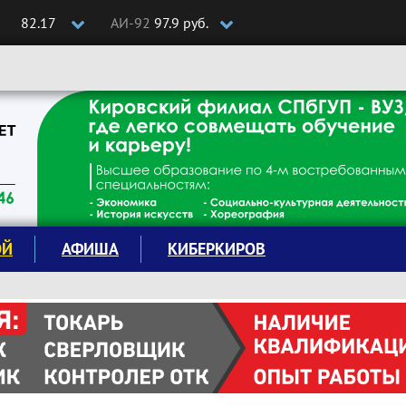
82.17
АИ-92
97.9 руб.
ОЙ
АФИША
КИБЕРКИРОВ