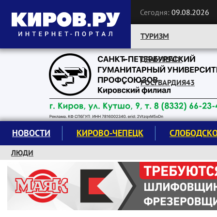
Сегодня:
09.08.2026
ТУРИЗМ
ДРАМТЕАТР
Следите за новостями:
РОСГВАРДИЯ43
НОВОСТИ
КИРОВО-ЧЕПЕЦК
СЛОБОДСК
ЛЮДИ
КРУЖКИ И СЕКЦИИ
ЗАВОДУ "МАЯК" 85 ЛЕТ
ЭКОЛОГИЯ