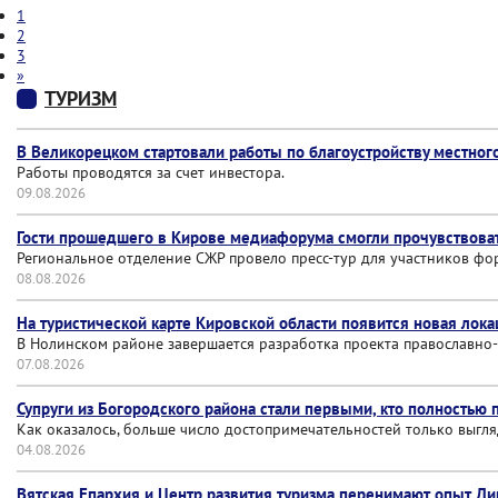
1
2
3
»
ТУРИЗМ
В Великорецком стартовали работы по благоустройству местног
Работы проводятся за счет инвестора.
09.08.2026
Гости прошедшего в Кирове медиафорума смогли прочувствоват
Региональное отделение СЖР провело пресс-тур для участников фор
08.08.2026
На туристической карте Кировской области появится новая лока
В Нолинском районе завершается разработка проекта православно-
07.08.2026
Супруги из Богородского района стали первыми, кто полностью 
Как оказалось, больше число достопримечательностей только выгл
04.08.2026
Вятская Епархия и Центр развития туризма перенимают опыт Ди